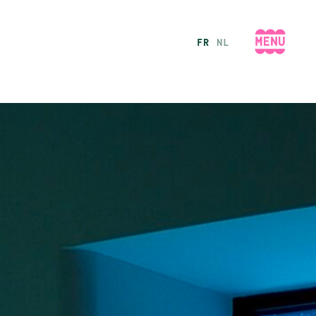
FR
NL