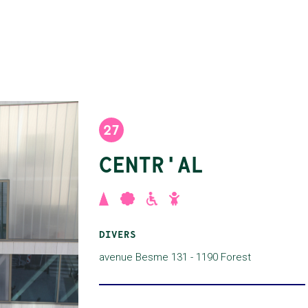
27
CENTR'AL
,
,
,
DIVERS
avenue Besme 131