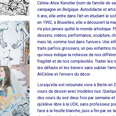
Céline-Alice Künstler (nom de famille de sa
campagne en Belgique. Autodidacte et artiste
6 ans, elle entre dans l'art en étudiant le so
en 1992, à Bruxelles, elle a découvert la m
n'a plus jamais quitté le monde artistique. 
dessins, vidéos, performance, sculpture, chan
mais lié, comme tout dans l'univers. Une i
traits parfois grossiers, un peu enfantins m
qui nous indique la richesse de nos différen
fragilité et de nos complexités. Traiter les
les défauts et les travers sans oublier l'amo
AliCéline et l'envers du décor.
Lorsqu’elle est retournée vivre à Berlin en 
cours de dessin avec modèles nus. Quelques
des cours du soir deux fois par semaine et
qu’élève libre à la UDK, sans professeur pour
face à la feuille blanche, puis a fini par se 